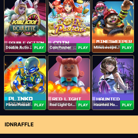
Double Action Roulette
Coin Pusher
Minesweeper Hollywood
PLAY
PLAY
PLAY
Plinko Pinball
Red Light Green Light
Haunted Haven
PLAY
PLAY
PLAY
IDNRAFFLE