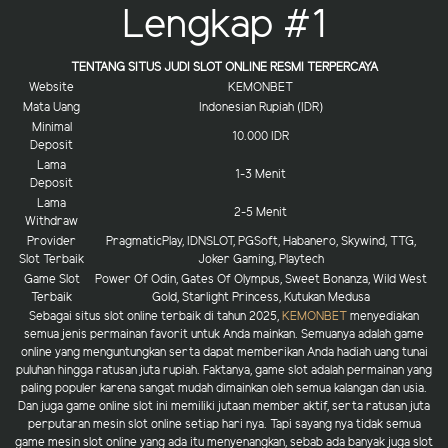
Lengkap #1
TENTANG SITUS JUDI SLOT ONLINE RESMI TERPERCAYA
Website
KEMONBET
Mata Uang
Indonesian Rupiah (IDR)
Minimal
10.000 IDR
Deposit
Lama
1-3 Menit
Deposit
Lama
2-5 Menit
Withdraw
Provider
PragmaticPlay, IDNSLOT, PGSoft, Habanero, Skywind, TTG,
Slot Terbaik
Joker Gaming, Playtech
Game Slot
Power Of Odin, Gates Of Olympus, Sweet Bonanza, Wild West
Terbaik
Gold, Starlight Princess, Kutukan Medusa
Sebagai situs slot online terbaik di tahun 2025,
KEMONBET
menyediakan
semua jenis permainan favorit untuk Anda mainkan. Semuanya adalah game
online yang menguntungkan serta dapat memberikan Anda hadiah uang tunai
puluhan hingga ratusan juta rupiah. Faktanya, game slot adalah permainan yang
paling populer karena sangat mudah dimainkan oleh semua kalangan dan usia.
Dan juga game online slot ini memiliki jutaan member aktif, serta ratusan juta
perputaran mesin slot online setiap hari nya. Tapi sayang nya tidak semua
game mesin slot online yang ada itu menyenangkan, sebab ada banyak juga slot