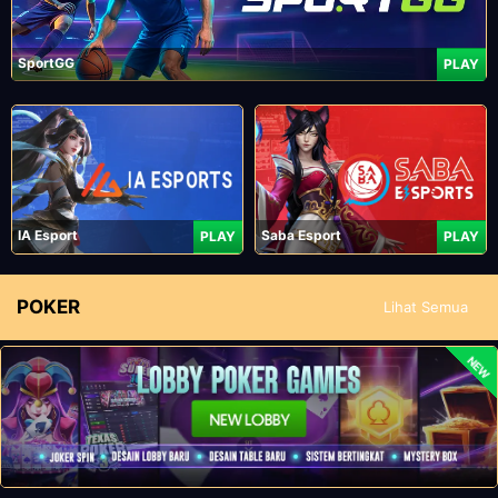
SportGG
PLAY
IA Esport
Saba Esport
PLAY
PLAY
POKER
Lihat Semua
NEW