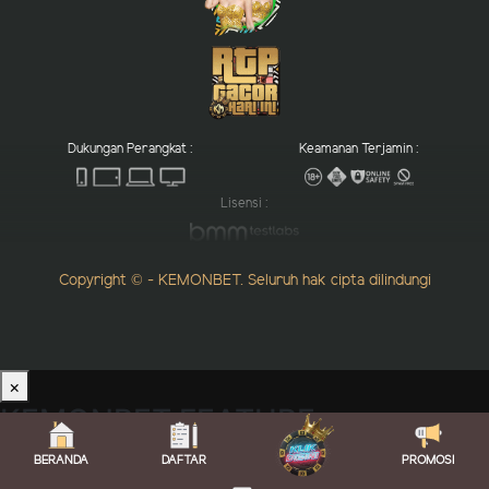
Dukungan Perangkat :
Keamanan Terjamin :
Lisensi :
Copyright © - KEMONBET. Seluruh hak cipta dilindungi
×
KEMONBET FEATURE
RTP Live Akurat Kemonbet
BERANDA
DAFTAR
PROMOSI
Turnamen Turn Over Kemonbet