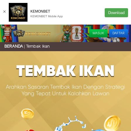
×
KEMONBET
Download
KEMONBET Mobile App
MASUK
DAFTAR
Tembak Ikan
BERANDA