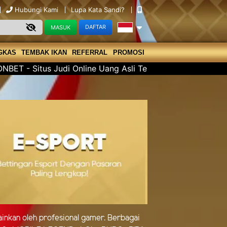
Hubungi Kami
Lupa Kata Sandi?
DAFTAR
GKAS
TEMBAK IKAN
REFERRAL
PROMOSI
 Online Uang Asli Terlengkap & Terpercaya di INDONESI
nkan oleh profesional gamer. Berbagai