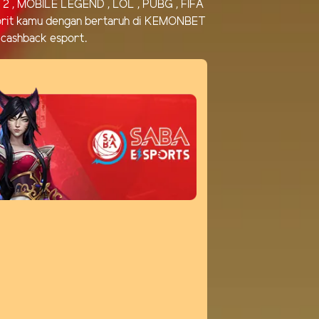
 2 , MOBILE LEGEND , LOL , PUBG , FIFA
vorit kamu dengan bertaruh di KEMONBET
cashback esport.