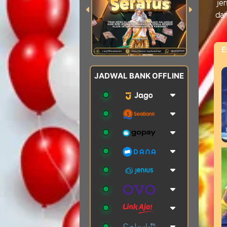
je
dan
E
JADWAL BANK OFFLINE