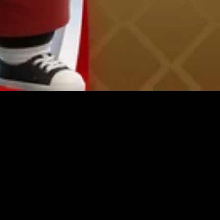
TO MACAU
RTP GACOR
nsi