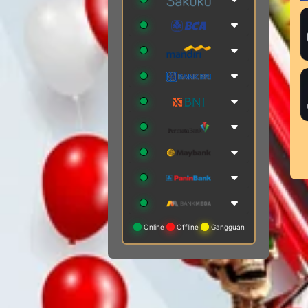
Online
Offline
Gangguan