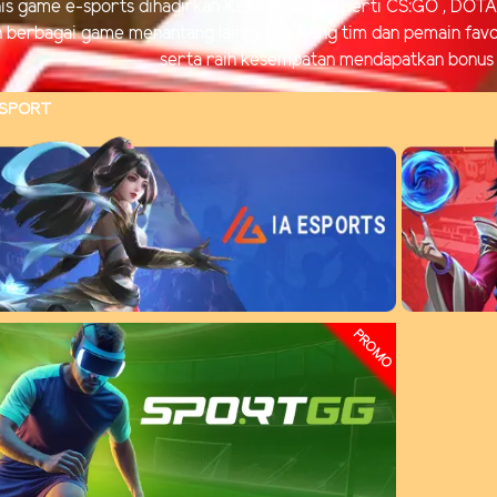
nis game e-sports dihadirkan KEMONBET seperti CS:GO , DOTA
 berbagai game menantang lainnya. Dukung tim dan pemain fa
serta raih kesempatan mendapatkan bonus 
SPORT
PROMO